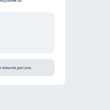
nfo@tnmk.ru
.
 попытки доступа.