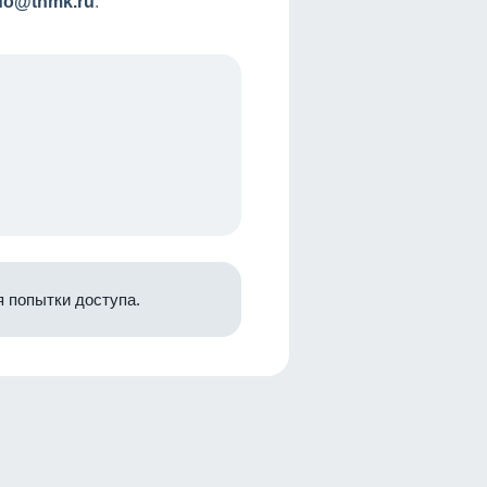
nfo@tnmk.ru
.
 попытки доступа.