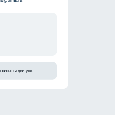
nfo@tnmk.ru
.
 попытки доступа.