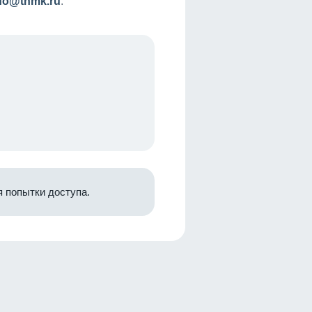
nfo@tnmk.ru
.
 попытки доступа.