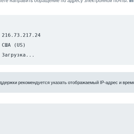
ете направить обращение по адресу электронной почты:
i
216.73.217.24
США (US)
Загрузка...
ддержки рекомендуется указать отображаемый IP-адрес и время